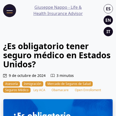
Giuseppe Nappo - Life &
ES
Health Insurance Advisor
EN
IT
¿Es obligatorio tener
seguro médico en Estados
Unidos?
9 de octubre de 2024
3 minutos
Asesoría
Inmigración
Mercado de Seguros de Salud
Seguros Médico
Ley ACA
Obamacare
Open Enrolloment