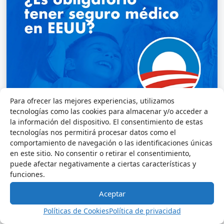
Para ofrecer las mejores experiencias, utilizamos
tecnologías como las cookies para almacenar y/o acceder a
la información del dispositivo. El consentimiento de estas
Desde que la Ley del Cuidado de Salud a Bajo
tecnologías nos permitirá procesar datos como el
Costo (también conocida como Obamacare)
comportamiento de navegación o las identificaciones únicas
fue implementada, el debate sobre la
en este sitio. No consentir o retirar el consentimiento,
puede afectar negativamente a ciertas características y
obligatoriedad del seguro médico en Estados
funciones.
Unidos ha sido constante. Con los cambios
Aceptar
introducidos por la administración Trump,
Políticas de Cookies
Política de privacidad
muchos se preguntan si aún es necesario