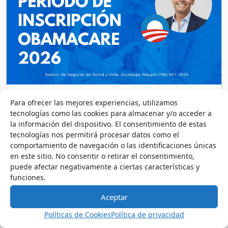
Período de Inscripción Abierta
Para ofrecer las mejores experiencias, utilizamos
de Seguros de Salud 2026: Todo
tecnologías como las cookies para almacenar y/o acceder a
la información del dispositivo. El consentimiento de estas
lo que Necesitas Saber
tecnologías nos permitirá procesar datos como el
comportamiento de navegación o las identificaciones únicas
14 de noviembre de 2025
7 minutos
en este sitio. No consentir o retirar el consentimiento,
El Open Enrollment 2026 es el momento clave cada
puede afectar negativamente a ciertas características y
año en el que millones de personas pueden
funciones.
inscribirse, renovar o cambiar su plan de seguro
médico a través del Mercado de Seguros de Salud
Aceptar
Asesoría
Inmigración
Mercado de Seguros de Salud
Políticas de Cookies
Política de privacidad
Noticias de interés
Seguros Médico
Ley ACA