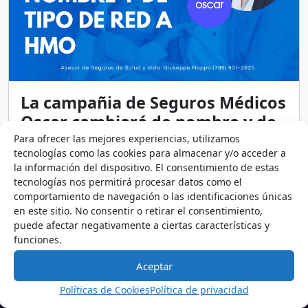
La campañia de Seguros Médicos
Oscar cambiará de nombre y de
tipo de red a HMO en Florida
Para ofrecer las mejores experiencias, utilizamos
tecnologías como las cookies para almacenar y/o acceder a
14 de noviembre de 2025
4 minutos
la información del dispositivo. El consentimiento de estas
Conoce cuál es el cambio y como afecta el cambio
tecnologías nos permitirá procesar datos como el
de nombre y de tipo de red EPO a HMO en Florida
comportamiento de navegación o las identificaciones únicas
de la Compañia de Seguros Oscar
en este sitio. No consentir o retirar el consentimiento,
puede afectar negativamente a ciertas características y
Asesoría
Mercado de Seguros de Salud
Noticias de interés
funciones.
Seguros Médico
Oscar Insurance Company
Aceptar
Políticas de Cookies
Política de privacidad