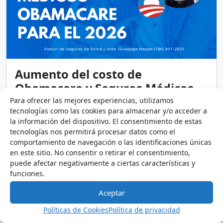
Aumento del costo de
Obamacare y Seguros Médicos
para el 2026
Para ofrecer las mejores experiencias, utilizamos
tecnologías como las cookies para almacenar y/o acceder a
30 de julio de 2025
3 minutos
la información del dispositivo. El consentimiento de estas
Los costos de Obamacare aumentarán
tecnologías nos permitirá procesar datos como el
drásticamente en 2026 por la expiración de
comportamiento de navegación o las identificaciones únicas
subsidios. No te preocupes, estoy aquí para
en este sitio. No consentir o retirar el consentimiento,
ayudarte. Es clave revisar tu plan y explorar nuevas
puede afectar negativamente a ciertas características y
opciones.
funciones.
Asesoría
Mercado de Seguros de Salud
Noticias de interés
Aceptar
Seguros Médico
Finanzas
Obamacare
Políticas de Cookies
Política de privacidad