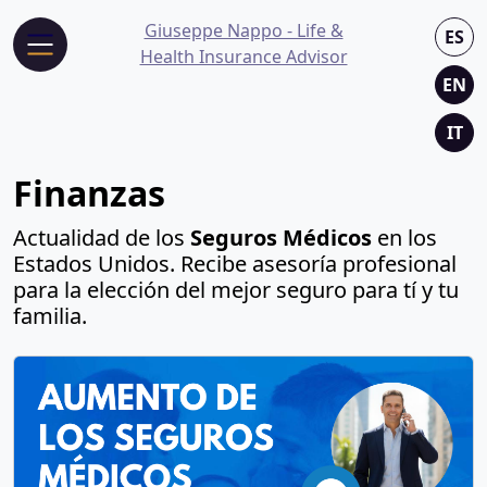
Giuseppe Nappo - Life &
ES
Health Insurance Advisor
EN
IT
Finanzas
Actualidad de los
Seguros Médicos
en los
Estados Unidos. Recibe asesoría profesional
para la elección del mejor seguro para tí y tu
familia.