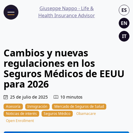
Giuseppe Nappo - Life &
ES
Health Insurance Advisor
EN
IT
Cambios y nuevas
regulaciones en los
Seguros Médicos de EEUU
para 2026
25 de julio de 2025
10 minutos
Asesoría
Inmigración
Mercado de Seguros de Salud
Noticias de interés
Seguros Médico
Obamacare
Open Enrollment