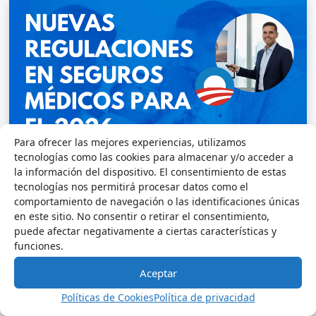
Para ofrecer las mejores experiencias, utilizamos
tecnologías como las cookies para almacenar y/o acceder a
la información del dispositivo. El consentimiento de estas
Existe mucha preocupación con las nuevas
tecnologías nos permitirá procesar datos como el
comportamiento de navegación o las identificaciones únicas
regulaciones de los seguros médicos. En los
en este sitio. No consentir o retirar el consentimiento,
últimos meses, ha habido mucha
puede afectar negativamente a ciertas características y
funciones.
incertidumbre y preguntas sobre los
recientes cambios en las normativas de
Aceptar
seguros medicos en los Estados Unidos para
Políticas de Cookies
Política de privacidad
el año 2026.