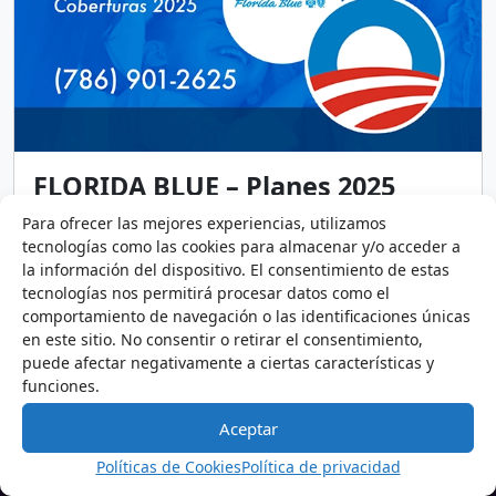
FLORIDA BLUE – Planes 2025
Para ofrecer las mejores experiencias, utilizamos
21 de octubre de 2024
1 minuto
tecnologías como las cookies para almacenar y/o acceder a
Adquiere una cobertura que cuide tu salud. Tienes
la información del dispositivo. El consentimiento de estas
la tranquilidad que la salud de tu familia está
tecnologías nos permitirá procesar datos como el
cubierta con un plan Florida Blue.
comportamiento de navegación o las identificaciones únicas
en este sitio. No consentir o retirar el consentimiento,
Mercado de Seguros de Salud
Seguros Médico
Florida Blue
puede afectar negativamente a ciertas características y
Ley ACA
Obamacare
funciones.
Aceptar
Políticas de Cookies
Política de privacidad